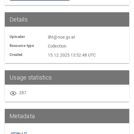
Details
Uploader
ilht@noe.gv.at
Resource type
Collection
Created
15.12.2025 13:52:48 UTC
Usage statistics
287
Metadata
JSON-LD