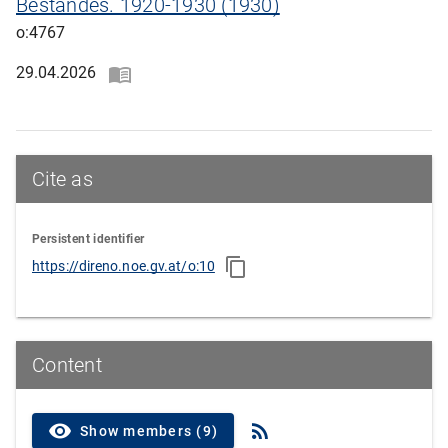
Bestandes. 1920-1930 (1930)
o:4767
29.04.2026
Cite as
Persistent identifier
https://direno.noe.gv.at/o:10
Content
Show members (9)