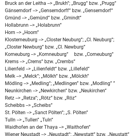
Bruck an der Leitha --> „Brukh“; „Brugg“ bzw. „Prugg“

Gänserndorf --> „Genserndorff“ bzw. „Genserndorf“

Gmünd --> „Gemünd“ bzw. „Gmindt“

Hollabrunn --> „Holabrunn“ 		

Horn --> „Hoorn“

Klosterneuburg --> „Closter Neuburg“; „Cl. Neuburg“; 
„Closter Newburg“ bzw. „Cl. Newburg“

Korneuburg --> „Kornneuburg“	 bzw. „Corneuburg“

Krems --> „Crems“ bzw. „Crembs“

Lilienfeld --> „Lilienfeldt“ bzw. „Lillefeld“

Melk --> „Melck“; „Mölkh“ bzw. „Mölckh“

Mödling --> „Medling“; „Medlingen” bzw. „Modling” ”

Neunkirchen --> „Newkirchen“ bzw. „Neukirchen“

Retz --> „Retza“; „Rötz“ bzw. „Röz“

Scheibbs --> „Scheibs“

St. Pölten --> „Sanct Pölten“; „S. Pölten“

Tulln --> „Tullen“ „Tuln“

Waidhofen an der Thaya --> „Waithofen“

Wiener Neustadt --> „Neustadt“; „Newstatt“ bzw. „Neustatt“
