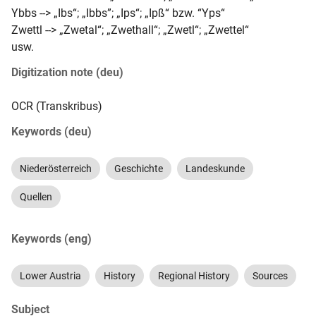
Ybbs --> „Ibs“; „Ibbs”; „Ips“; „Ipß“ bzw. “Yps“

Zwettl --> „Zwetal“; „Zwethall“; „Zwetl“; „Zwettel“

usw.
Digitization note (deu)
OCR (Transkribus)
Keywords (deu)
Niederösterreich
Geschichte
Landeskunde
Quellen
Keywords (eng)
Lower Austria
History
Regional History
Sources
Subject