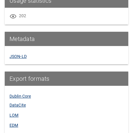
Usage statistics
202
Metadata
JSON-LD
Export formats
Dublin Core
DataCite
LOM
EDM