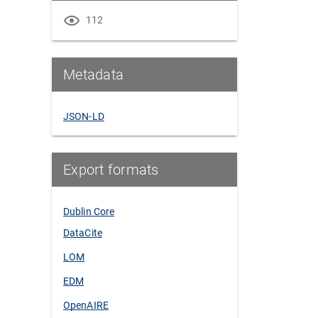
112
Metadata
JSON-LD
Export formats
Dublin Core
DataCite
LOM
EDM
OpenAIRE