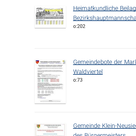
Heimatkundliche Beila
Bezirkshauptmannschaf
o:202
Gemeindebote der Mar
Waldviertel
o:73
Gemeinde Klein-Neusied
des Bürgermeisters ...