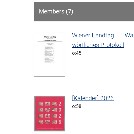
Members (7)
Wiener Landtag : ... Wah
wörtliches Protokoll
o:45
[Kalender] 2026
o:58