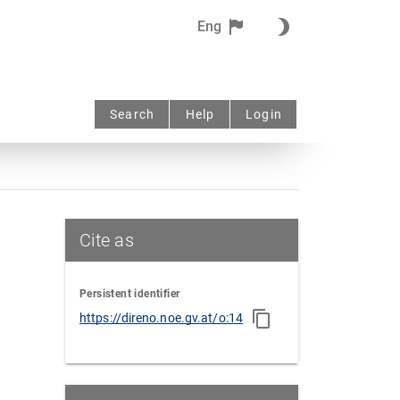
Eng
Search
Help
Login
Cite as
Persistent identifier
https://direno.noe.gv.at/o:14