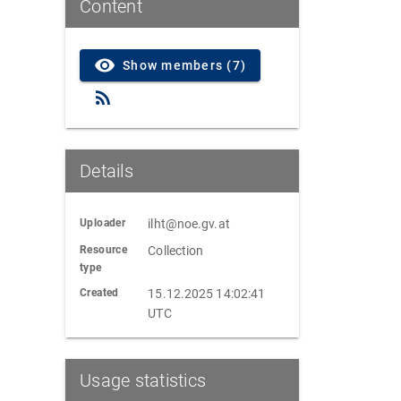
Content
Show members (7)
Details
Uploader
ilht@noe.gv.at
Resource
Collection
type
Created
15.12.2025 14:02:41
UTC
Usage statistics