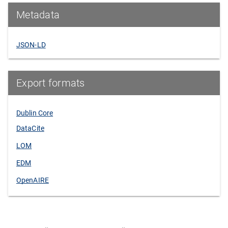
Metadata
JSON-LD
Export formats
Dublin Core
DataCite
LOM
EDM
OpenAIRE